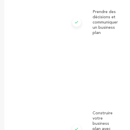
Prendre des
décisions et
check
communiquer
un business
plan
Construire
votre
business
check
plan avec