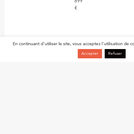
899
€
En continuant d'utiliser le site, vous acceptez l'utilisation de c
Accepter
Refuser
Finance
language
et
gestion
>
BUSINESS