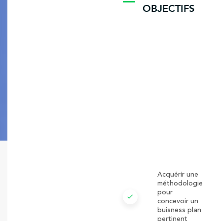
OBJECTIFS
Acquérir une
méthodologie
pour
check
concevoir un
buisness plan
pertinent