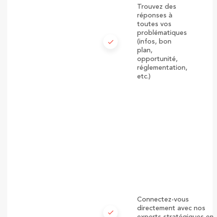
Trouvez des
réponses à
toutes vos
problématiques
check
(infos, bon
plan,
opportunité,
réglementation,
etc.)
Connectez-vous
directement avec nos
check
experts stratégiques en