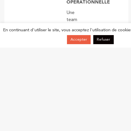
OPÉRATIONNELLE
Une
team
internationale
En continuant d'utiliser le site, vous acceptez l'utilisation de cookie
passionnée
Accepter
Refuser
à
la
rencontre
des
réseaux
et
des
acteurs
dédiés
à
l’innovation
et
à