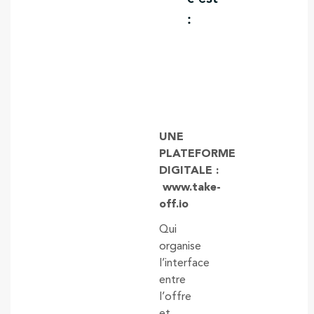
:
UNE
PLATEFORME
DIGITALE :
www.take-
off.io
Qui
organise
l’interface
entre
l’offre
et