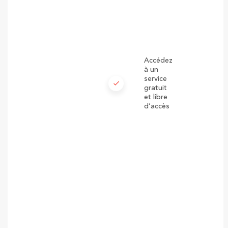
Accédez
à un
service
check
gratuit
et libre
d’accès