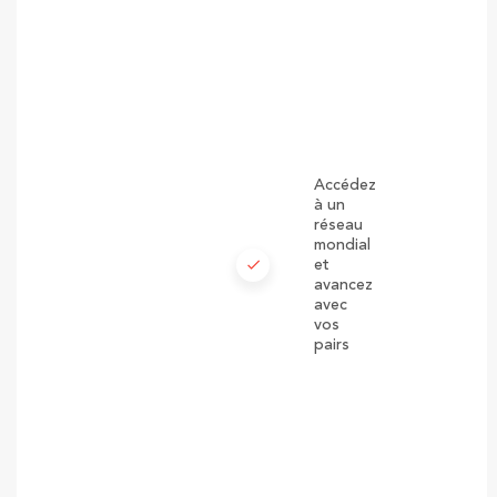
Accédez
à un
réseau
mondial
check
et
avancez
avec
vos
pairs